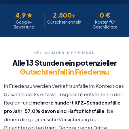
4,9 ★
2.500+
0 €
Google-
Gutachten erstellt
Kosten für
Bewertung
Geschädigte
KFZ-SCHÄDEN IN FRIEDENAU
Alle 13 Stunden ein potenzieller
Gutachtenfall in Friedenau
In Friedenau werden Verkehrsunfälle im Kontext des
Gesamtbezirks erfasst. Insgesamt entstehen in der
Region rund
mehrere hundert KFZ-Schadensfälle
pro Jahr
.
57,0% davon sind Haftpflichtfälle
, bei
denen die gegnerische Versicherung die
Gutachterkosten trägt. Doch nur jeder Dritte