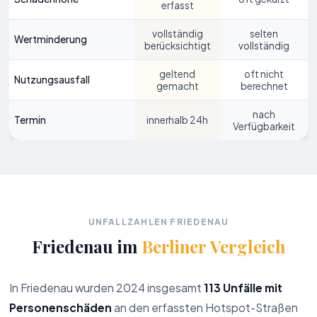
erfasst
vollständig
selten
Wertminderung
berücksichtigt
vollständig
Seitenschaden
geltend
oft nicht
Nutzungsausfall
gemacht
berechnet
VW
Golf VI
nach
Termin
innerhalb 24h
5.108 €
Verfügbarkeit
Reparaturkosten lt. Gutachten
UNFALLZAHLEN FRIEDENAU
Friedenau im
Berliner Vergleich
In Friedenau wurden 2024 insgesamt
113 Unfälle mit
Personenschäden
an den erfassten Hotspot-Straßen