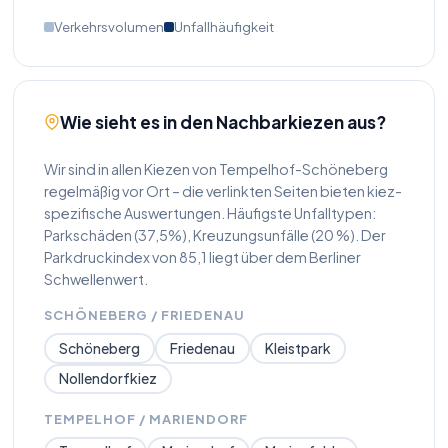
Verkehrsvolumen
Unfallhäufigkeit
19.700 Kfz/Tag
3 Unfälle
Dooring
Türöffner
Wie sieht es in den Nachbarkiezen aus?
Wir sind in allen Kiezen von Tempelhof-Schöneberg
regelmäßig vor Ort – die verlinkten Seiten bieten kiez-
spezifische Auswertungen. Häufigste Unfalltypen:
Parkschäden (37,5%), Kreuzungsunfälle (20 %). Der
Parkdruckindex von 85,1 liegt über dem Berliner
Schwellenwert.
SCHÖNEBERG / FRIEDENAU
Schöneberg
Friedenau
Kleistpark
Nollendorfkiez
TEMPELHOF / MARIENDORF