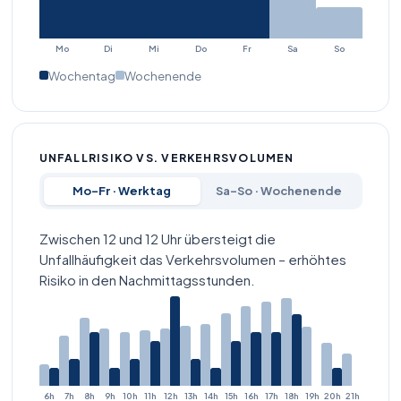
Auffahrkonflikte – kein Tagesverkehr-Zähler
verfügbar.
Mo
Di
Mi
Do
Fr
Sa
So
3 Unfälle
Auffahrunfall
Seitenschaden
Wochentag
Wochenende
Schöneberger Straße
11
3 Unfälle. Breite Fahrspuren und schnelle
Fahrzeugfolge begünstigen Seitenkollisionen und
UNFALLRISIKO VS. VERKEHRSVOLUMEN
Abbiegeunfälle auf dem Abschnitt in Friedenau
Mo–Fr · Werktag
Sa–So · Wochenende
(Grenze zu Friedrichshain-Kreuzberg/Steglitz-
Zehlendorf).
Zwischen 12 und 12 Uhr übersteigt die
14.500 Kfz/Tag
3 Unfälle
Dooring
Unfallhäufigkeit das Verkehrsvolumen – erhöhtes
Kreuzungsunfall
Risiko in den Nachmittagsstunden.
Bundesplatztunnel
12
3 Unfälle. Durch erhöhten Parkdruck und engen
Querschnitt entstehen regelmäßige Dooring- und
Türöffner-Konflikte auf dem Abschnitt in Friedenau
6h
7h
8h
9h
10h
11h
12h
13h
14h
15h
16h
17h
18h
19h
20h
21h
(Grenze zu Charlottenburg-Wilmersdorf).