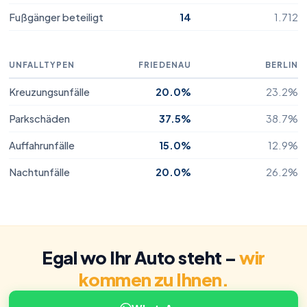
Fußgänger beteiligt
14
1.712
UNFALLTYPEN
FRIEDENAU
BERLIN
Totalschaden
Kreuzungsunfälle
20.0%
23.2%
Tesla
Parkschäden
37.5%
38.7%
Model X
39.950 €
Auffahrunfälle
15.0%
12.9%
Wiederbeschaffungswert lt. Gutachten
Nachtunfälle
20.0%
26.2%
Egal wo Ihr Auto steht –
wir
kommen zu Ihnen.