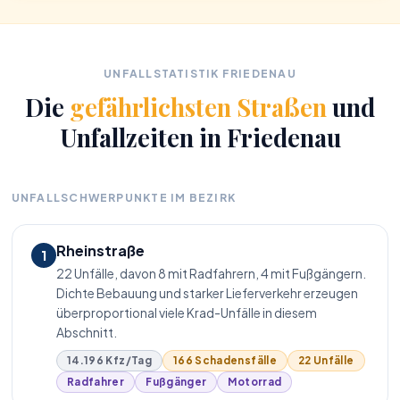
UNFALLSTATISTIK FRIEDENAU
Die
gefährlichsten Straßen
und
Unfallzeiten in Friedenau
UNFALLSCHWERPUNKTE IM BEZIRK
Rheinstraße
1
22 Unfälle, davon 8 mit Radfahrern, 4 mit Fußgängern.
Dichte Bebauung und starker Lieferverkehr erzeugen
überproportional viele Krad-Unfälle in diesem
Abschnitt.
14.196 Kfz/Tag
166 Schadensfälle
22 Unfälle
Radfahrer
Fußgänger
Motorrad