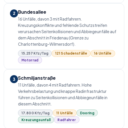
Bundesallee
2
16 Unfälle, davon 3 mit Radfahrern.
Kreuzungskonflikte und fehlende Schutzstreifen
verursachen Seitenkollisionen und Abbiegeunfälle auf
dem Abschnitt in Friedenau (Grenze zu
Charlottenburg-Wilmersdorf).
15.257 Kfz/Tag
121 Schadensfälle
16 Unfälle
Motorrad
Schmiljanstraße
3
11 Unfälle, davon 4 mit Radfahrern. Hohe
Verkehrsbelastung und knappe Radinfrastruktur
führen zu Seitenkollisionen und Abbiegeunfälle in
diesem Abschnitt.
17.800 Kfz/Tag
11 Unfälle
Dooring
Kreuzungsunfall
Radfahrer