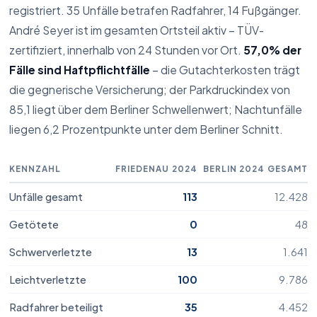
registriert. 35 Unfälle betrafen Radfahrer, 14 Fußgänger.
André Seyer ist im gesamten Ortsteil aktiv – TÜV-
zertifiziert, innerhalb von 24 Stunden vor Ort.
57,0% der
Fälle sind Haftpflichtfälle
– die Gutachterkosten trägt
Parkschaden
die gegnerische Versicherung; der Parkdruckindex von
Škoda
85,1 liegt über dem Berliner Schwellenwert; Nachtunfälle
Karoq
liegen 6,2 Prozentpunkte unter dem Berliner Schnitt.
3.672 €
Reparaturkosten lt. Gutachten
KENNZAHL
FRIEDENAU 2024
BERLIN 2024 GESAMT
Unfälle gesamt
113
12.428
Getötete
0
48
Schwerverletzte
13
1.641
Leichtverletzte
100
9.786
Radfahrer beteiligt
35
4.452