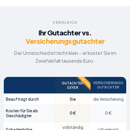
Frontschaden links
VERGLEICH
Ihr Gutachter vs.
Mercedes-Benz
GLA
Versicherungsgutachter
6.748 €
Der Unterschied ist nicht klein – er kostet Sie im
Reparaturkosten lt. Gutachten
Zweifelsfall tausende Euro.
VERSICHERUNGS
GUTACHTER
GUTACHTER
SEYER
Beauftragt durch
Sie
die Versicherung
Kosten für Sie als
0 €
0 €
Geschädigter
vollständig
Schadenhöhe
oft gekürzt