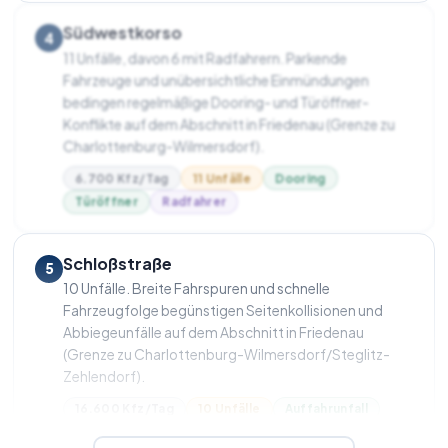
Südwestkorso
4
11 Unfälle, davon 6 mit Radfahrern. Parkende
Fahrzeuge und unübersichtliche Einmündungen
bedingen regelmäßige Dooring- und Türöffner-
Konflikte auf dem Abschnitt in Friedenau (Grenze zu
Charlottenburg-Wilmersdorf).
6.700 Kfz/Tag
11 Unfälle
Dooring
Türöffner
Radfahrer
Schloßstraße
5
10 Unfälle. Breite Fahrspuren und schnelle
Fahrzeugfolge begünstigen Seitenkollisionen und
Abbiegeunfälle auf dem Abschnitt in Friedenau
(Grenze zu Charlottenburg-Wilmersdorf/Steglitz-
Zehlendorf).
16.600 Kfz/Tag
10 Unfälle
Auffahrunfall
Seitenschaden